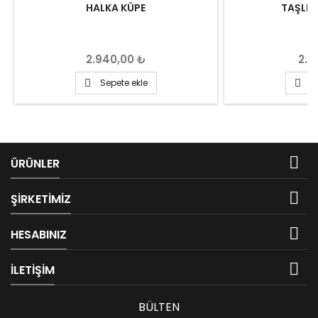
HALKA KÜPE
TAŞLI 
Fiyat
Fiya
2.940,00 ₺
2.1
Sepete ekle
S



ÜRÜNLER

ŞIRKETIMIZ

HESABINIZ

İLETIŞIM
BÜLTEN