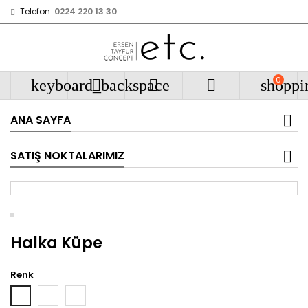
Telefon:
0224 220 13 30
0
keyboard_backspace



shoppi
ANA SAYFA
SATIŞ NOKTALARIMIZ
Halka Küpe
Renk
Rose
Yeşil
Beyaz