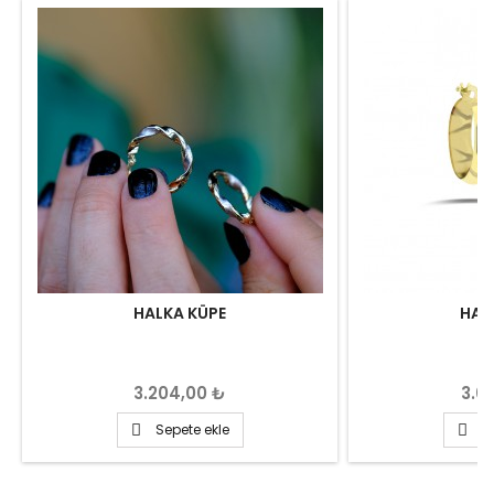
HALKA KÜPE
HAL
Fiyat
Fiya
3.204,00 ₺
3.0
Sepete ekle
S

