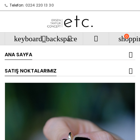
Telefon:
0224 220 13 30
0
keyboard_backspace



shoppi
ANA SAYFA
SATIŞ NOKTALARIMIZ