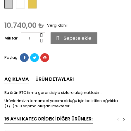
Rose
Yeşil
Beyaz
10.740,00 ₺
Vergi dahil
Sepete ekle
Miktar

Paylaş
AÇIKLAMA
ÜRÜN DETAYLARI
Bu ürün ETC firma garantisiyle sizlere ulaşmaktadır...
Ürünlerimizin tamamı el yapımı olduğu için belirtilen ağırlıkta
(+/-) %10 sapma oluşabilmektedir.
16 AYNI KATEGORIDEKI DIĞER ÜRÜNLER:
<
>