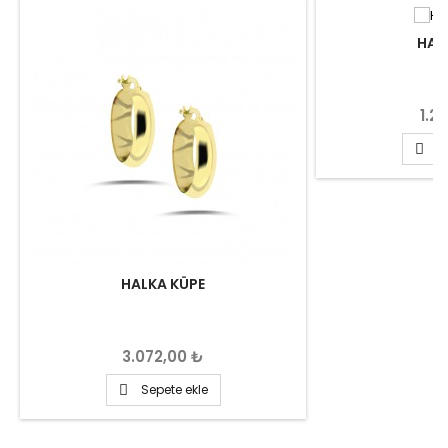
HAL
Fiya
1.2
S

HALKA KÜPE
Fiyat
3.072,00 ₺
Sepete ekle
