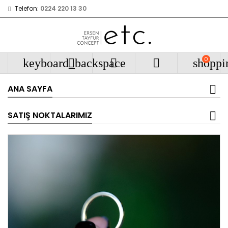
Telefon:
0224 220 13 30
0
keyboard_backspace



shoppi
ANA SAYFA
SATIŞ NOKTALARIMIZ