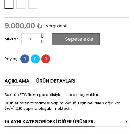
Rose
Yeşil
Beyaz
9.000,00 ₺
Vergi dahil
Sepete ekle
Miktar

Paylaş
AÇIKLAMA
ÜRÜN DETAYLARI
Bu ürün ETC firma garantisiyle sizlere ulaşmaktadır...
Ürünlerimizin tamamı el yapımı olduğu için belirtilen ağırlıkta
(+/-) %10 sapma oluşabilmektedir.
16 AYNI KATEGORIDEKI DIĞER ÜRÜNLER:
<
>