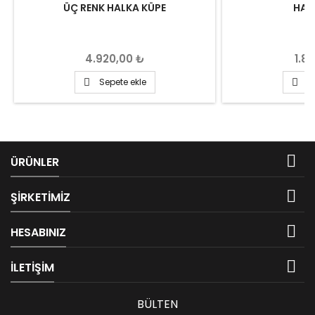
ÜÇ RENK HALKA KÜPE
HAL
Fiyat
Fiya
4.920,00 ₺
1.8
Sepete ekle
S



ÜRÜNLER

ŞIRKETIMIZ

HESABINIZ

İLETIŞIM
BÜLTEN