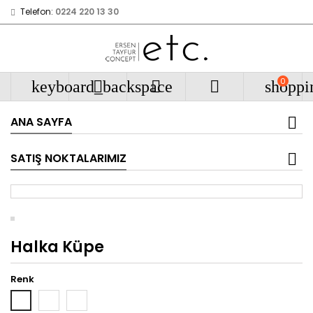
Telefon:
0224 220 13 30
0
keyboard_backspace



shoppi
ANA SAYFA
SATIŞ NOKTALARIMIZ
Halka Küpe
Renk
Rose
Yeşil
Beyaz