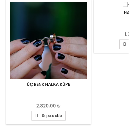
HAL
Fiya
1.2
S

ÜÇ RENK HALKA KÜPE
Fiyat
2.820,00 ₺
Sepete ekle
