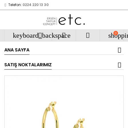
Telefon:
0224 220 13 30
0
keyboard_backspace



shoppi
ANA SAYFA
SATIŞ NOKTALARIMIZ