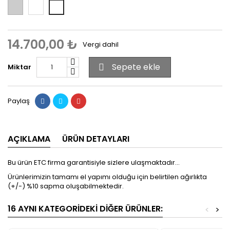
Beyaz
Rose
Yeşil
14.700,00 ₺
Vergi dahil
Sepete ekle
Miktar

Paylaş
AÇIKLAMA
ÜRÜN DETAYLARI
Bu ürün ETC firma garantisiyle sizlere ulaşmaktadır...
Ürünlerimizin tamamı el yapımı olduğu için belirtilen ağırlıkta
(+/-) %10 sapma oluşabilmektedir.
16 AYNI KATEGORIDEKI DIĞER ÜRÜNLER:
<
>