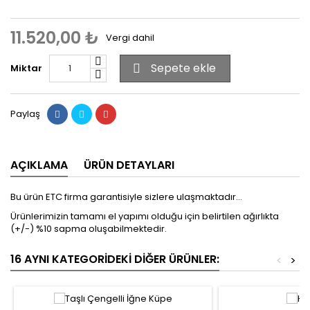
11.520,00 ₺
Vergi dahil
Sepete ekle
Miktar

Paylaş
AÇIKLAMA
ÜRÜN DETAYLARI
Bu ürün ETC firma garantisiyle sizlere ulaşmaktadır...
Ürünlerimizin tamamı el yapımı olduğu için belirtilen ağırlıkta
(+/-) %10 sapma oluşabilmektedir.
16 AYNI KATEGORIDEKI DIĞER ÜRÜNLER:
<
>