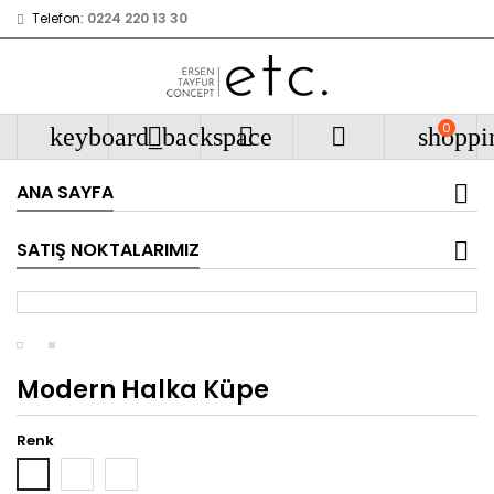
Telefon:
0224 220 13 30
0
keyboard_backspace



shoppi
ANA SAYFA
SATIŞ NOKTALARIMIZ
Modern Halka Küpe
Renk
Rose
Yeşil
Beyaz