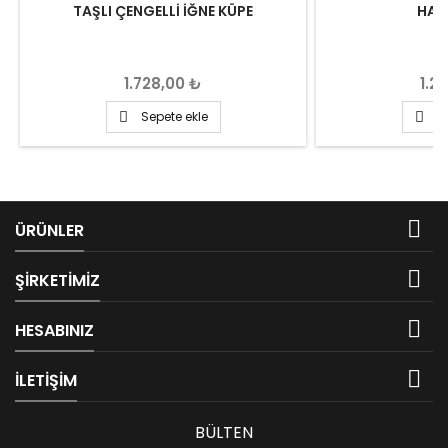
TAŞLI ÇENGELLI İĞNE KÜPE
HAL
Fiyat
Fiya
1.728,00 ₺
1.2
Sepete ekle
S



ÜRÜNLER

ŞIRKETIMIZ

HESABINIZ

İLETIŞIM
BÜLTEN